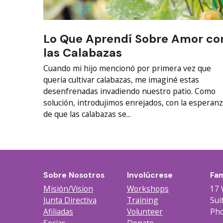
Lo Que Aprendí Sobre Amor co
las Calabazas
Cuando mi hijo mencionó por primera vez que
quería cultivar calabazas, me imaginé estas
desenfrenadas invadiendo nuestro patio. Como
solución, introdujimos enrejados, con la esperan
de que las calabazas se...
Sobre Nosotros
Involúcrese
Fam
Misión/Vision
Workshops
17 
Junta Directiva
Training
Sui
Afiliadas
Volunteer
Pho
Socias
Donate