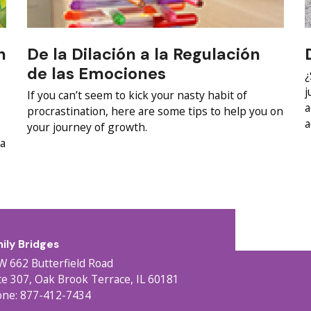
n
De la Dilación a la Regulación
de las Emociones
¿
j
If you can’t seem to kick your nasty habit of
a
procrastination, here are some tips to help you on
a
your journey of growth.
za
ily Bridges
W 662 Butterfield Road
te 307, Oak Brook Terrace, IL 60181
ne: 877-412-7434