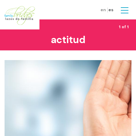
Skip to main content
en
es
Men
1 of 1
actitud