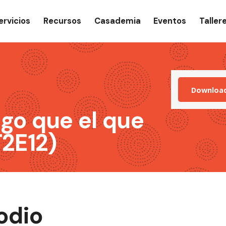
gation
ervicios
Recursos
Casademia
Eventos
Taller
Downloa
go que el que
T2E12)
odio