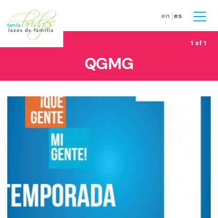
Skip to main content
en
es
Men
1 of 1
QGMG